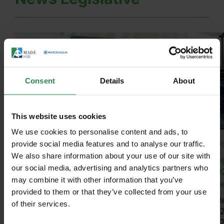
azi
tra
Consent
Details
About
This website uses cookies
We use cookies to personalise content and ads, to
provide social media features and to analyse our traffic.
20/07/2026
13/
We also share information about your use of our site with
Reg. UE 2026/1412 - EU ETS
Re
our social media, advertising and analytics partners who
Quote di emissione a titolo
20
may combine it with other information that you’ve
gratuito (2026-2030)
op
provided to them or that they’ve collected from your use
Il regolamento fissa i nuovi valori dei
Il 
of their services.
Unisciti al mondo MadeHSE
54 «parametri di riferimento»
202
(benchmark) su cui si basa il calcolo
202