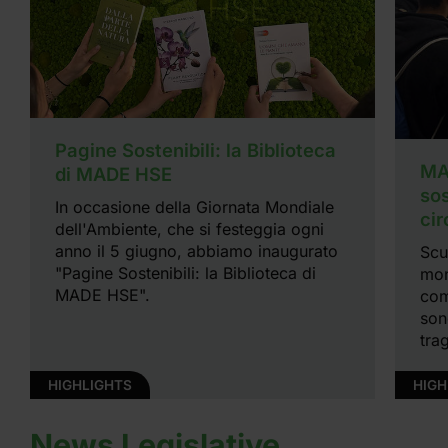
Pagine Sostenibili: la Biblioteca
MA
di MADE HSE
sos
In occasione della Giornata Mondiale
cir
dell'Ambiente, che si festeggia ogni
anno il 5 giugno, abbiamo inaugurato
Scu
"Pagine Sostenibili: la Biblioteca di
mon
MADE HSE".
com
son
tra
sis
que
HIGHLIGHTS
HIGH
dia
int
News Legislative